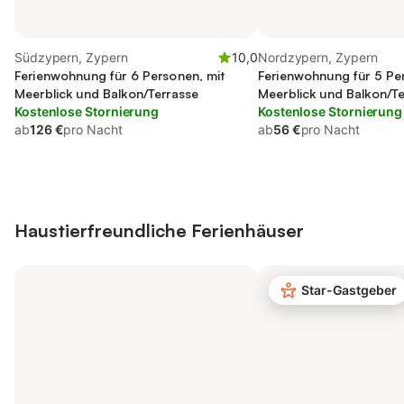
Südzypern, Zypern
10,0
Nordzypern, Zypern
Ferienwohnung für 6 Personen, mit
Ferienwohnung für 5 Pe
Meerblick und Balkon/Terrasse
Meerblick und Balkon/T
Kostenlose Stornierung
Whirlpool
Kostenlose Stornierung
ab
126 €
pro Nacht
ab
56 €
pro Nacht
Haustierfreundliche Ferienhäuser
Star-Gastgeber