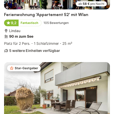
ab
58 €
pro Nacht
Ferienwohnung 'Appartement S2' mit Wlan
9,2
Fantastisch
105
Bewertungen
Lindau
90 m zum See
Platz für 2 Pers.
1 Schlafzimmer
25 m²
5 weitere Einheiten verfügbar
Star-Gastgeber