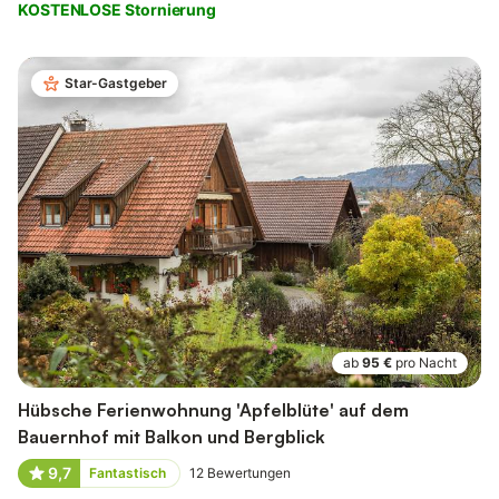
KOSTENLOSE Stornierung
Star-Gastgeber
ab
95 €
pro Nacht
Hübsche Ferienwohnung 'Apfelblüte' auf dem
Bauernhof mit Balkon und Bergblick
9,7
Fantastisch
12
Bewertungen