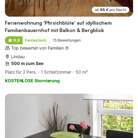
ab
95 €
pro Nacht
Ferienwohnung 'Pfirsichblüte' auf idyllischem
Familienbauernhof mit Balkon & Bergblick
9,6
Fantastisch
15
Bewertungen
Top bewertet von Familien
Lindau
500 m zum See
Platz für 2 Pers.
1 Schlafzimmer
50 m²
KOSTENLOSE Stornierung