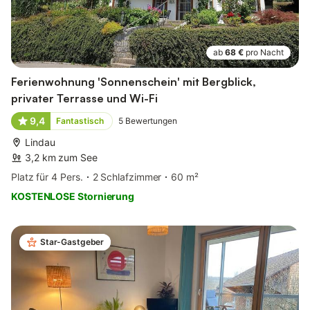
ab
68 €
pro Nacht
Ferienwohnung 'Sonnenschein' mit Bergblick,
privater Terrasse und Wi-Fi
9,4
Fantastisch
5
Bewertungen
Lindau
3,2 km zum See
Platz für 4 Pers.
2 Schlafzimmer
60 m²
KOSTENLOSE Stornierung
Star-Gastgeber