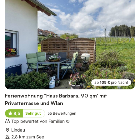
ab
105 €
pro Nacht
Ferienwohnung "Haus Barbara, 90 qm' mit
Privatterrasse und Wlan
8,5
Sehr gut
55
Bewertungen
Top bewertet von Familien
Lindau
2,8 km zum See