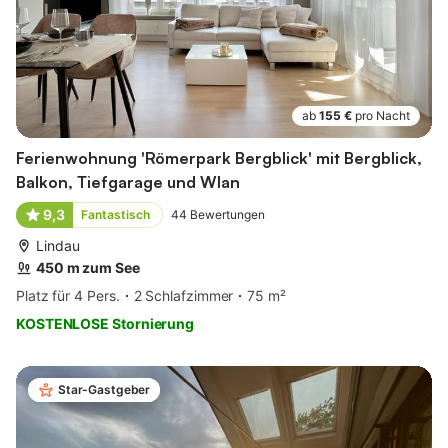
ab
155 €
pro Nacht
Ferienwohnung 'Römerpark Bergblick' mit Bergblick,
Balkon, Tiefgarage und Wlan
9,3
Fantastisch
44
Bewertungen
Lindau
450 m zum See
Platz für 4 Pers.
2 Schlafzimmer
75 m²
KOSTENLOSE Stornierung
Star-Gastgeber