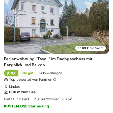
ab
69 €
pro Nacht
Ferienwohnung "Tasoli" im Dachgeschoss mit
Bergblick und Balkon
8,6
Sehr gut
34
Bewertungen
Top bewertet von Familien
Lindau
800 m zum See
Platz für 4 Pers.
2 Schlafzimmer
80 m²
KOSTENLOSE Stornierung