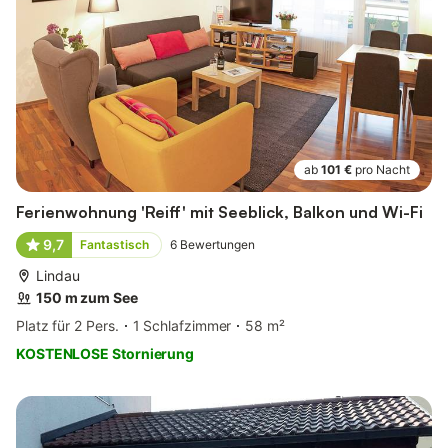
ab
101 €
pro Nacht
Ferienwohnung 'Reiff' mit Seeblick, Balkon und Wi-Fi
9,7
Fantastisch
6
Bewertungen
Lindau
150 m zum See
Platz für 2 Pers.
1 Schlafzimmer
58 m²
KOSTENLOSE Stornierung