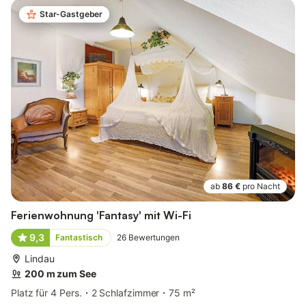
Star-Gastgeber
ab
86 €
pro Nacht
Ferienwohnung 'Fantasy' mit Wi-Fi
9,3
Fantastisch
26
Bewertungen
Lindau
200 m zum See
Platz für 4 Pers.
2 Schlafzimmer
75 m²