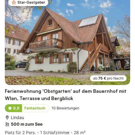
Star-Gastgeber
ab
75 €
pro Nacht
Ferienwohnung 'Obstgarten' auf dem Bauernhof mit
Wlan, Terrasse und Bergblick
9,6
Fantastisch
10
Bewertungen
Lindau
500 m zum See
Platz für 2 Pers.
1 Schlafzimmer
28 m²