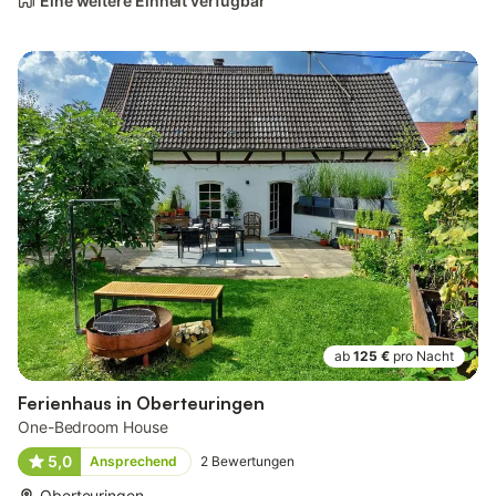
Eine weitere Einheit verfügbar
ab
125 €
pro Nacht
Ferienhaus in Oberteuringen
One-Bedroom House
5,0
Ansprechend
2
Bewertungen
Oberteuringen