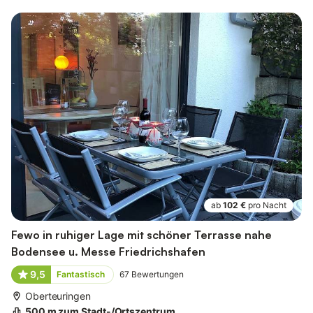
ab
102 €
pro Nacht
Fewo in ruhiger Lage mit schöner Terrasse nahe
Bodensee u. Messe Friedrichshafen
9,5
Fantastisch
67
Bewertungen
Oberteuringen
500 m zum Stadt-/Ortszentrum