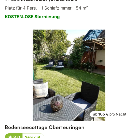
Platz für 4 Pers.
1 Schlafzimmer
54 m²
KOSTENLOSE Stornierung
ab
165 €
pro Nacht
Bodenseecottage Oberteuringen
8,0
Sehr gut