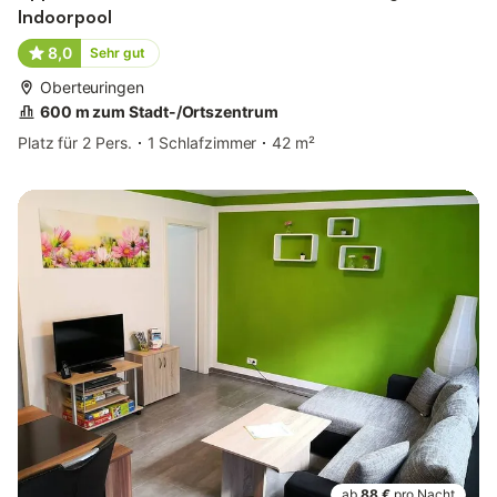
Indoorpool
8,0
Sehr gut
Oberteuringen
600 m zum Stadt-/Ortszentrum
Platz für 2 Pers.
1 Schlafzimmer
42 m²
ab
88 €
pro Nacht