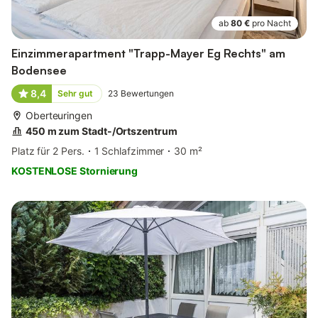
ab
80 €
pro Nacht
Einzimmerapartment "Trapp-Mayer Eg Rechts" am
Bodensee
8,4
Sehr gut
23
Bewertungen
Oberteuringen
450 m zum Stadt-/Ortszentrum
Platz für 2 Pers.
1 Schlafzimmer
30 m²
KOSTENLOSE Stornierung