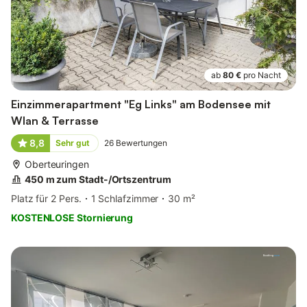
ab
80 €
pro Nacht
Einzimmerapartment "Eg Links" am Bodensee mit
Wlan & Terrasse
8,8
Sehr gut
26
Bewertungen
Oberteuringen
450 m zum Stadt-/Ortszentrum
Platz für 2 Pers.
1 Schlafzimmer
30 m²
KOSTENLOSE Stornierung