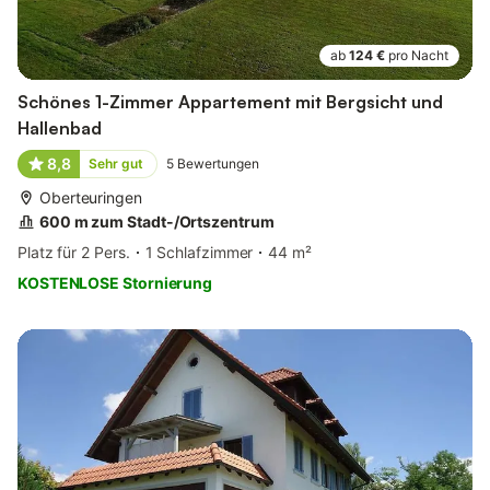
ab
124 €
pro Nacht
Schönes 1-Zimmer Appartement mit Bergsicht und
Hallenbad
8,8
Sehr gut
5
Bewertungen
Oberteuringen
600 m zum Stadt-/Ortszentrum
Platz für 2 Pers.
1 Schlafzimmer
44 m²
KOSTENLOSE Stornierung