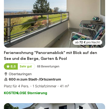
ab
72 €
pro Nacht
Ferienwohnung "Panoramablick" mit Blick auf den
See und die Berge, Garten & Pool
8,6
Sehr gut
68
Bewertungen
Oberteuringen
600 m zum Stadt-/Ortszentrum
Platz für 4 Pers.
1 Schlafzimmer
41 m²
KOSTENLOSE Stornierung