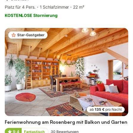
Platz für 4 Pers.
1 Schlafzimmer
22 m²
KOSTENLOSE Stornierung
Star-Gastgeber
ab
135 €
pro Nacht
Ferienwohnung am Rosenberg mit Balkon und Garten
9,4
Fantastisch
30
Bewertungen