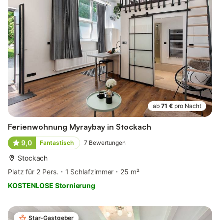
ab
71 €
pro Nacht
Ferienwohnung Myraybay in Stockach
9,0
Fantastisch
7
Bewertungen
Stockach
Platz für 2 Pers.
1 Schlafzimmer
25 m²
KOSTENLOSE Stornierung
Star-Gastgeber