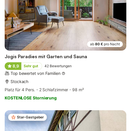
ab
80 €
pro Nacht
Jogis Paradies mit Garten und Sauna
8,9
Sehr gut
42
Bewertungen
Top bewertet von Familien
Stockach
Platz für 4 Pers.
2 Schlafzimmer
98 m²
KOSTENLOSE Stornierung
Star-Gastgeber