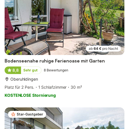
ab
64 €
pro Nacht
Bodenseenahe ruhige Ferienoase mit Garten
8,8
Sehr gut
8
Bewertungen
Oberuhldingen
Platz für 2 Pers.
1 Schlafzimmer
30 m²
KOSTENLOSE Stornierung
Star-Gastgeber