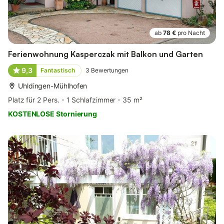
ab
78 €
pro Nacht
Ferienwohnung Kasperczak mit Balkon und Garten
9,3
Fantastisch
3
Bewertungen
Uhldingen-Mühlhofen
Platz für 2 Pers.
1 Schlafzimmer
35 m²
KOSTENLOSE Stornierung