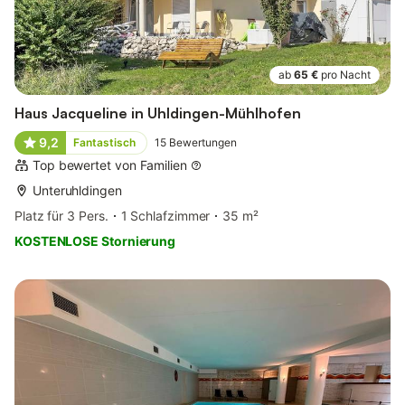
ab
65 €
pro Nacht
Haus Jacqueline in Uhldingen-Mühlhofen
9,2
Fantastisch
15
Bewertungen
Top bewertet von Familien
Unteruhldingen
Platz für 3 Pers.
1 Schlafzimmer
35 m²
KOSTENLOSE Stornierung