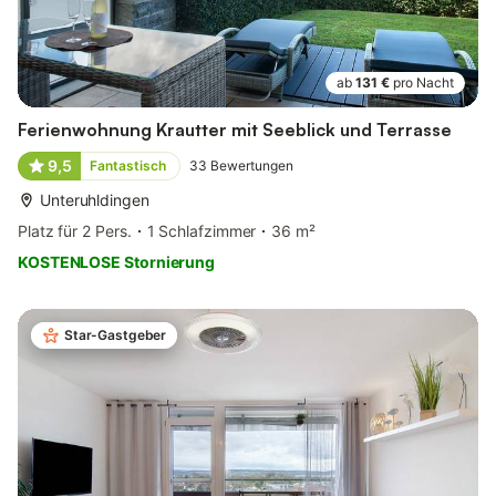
ab
131 €
pro Nacht
Ferienwohnung Krautter mit Seeblick und Terrasse
9,5
Fantastisch
33
Bewertungen
Unteruhldingen
Platz für 2 Pers.
1 Schlafzimmer
36 m²
KOSTENLOSE Stornierung
Star-Gastgeber