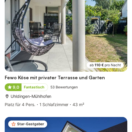
ab
110 €
pro Nacht
Fewo Köse mit privater Terrasse und Garten
9,0
Fantastisch
53
Bewertungen
Uhldingen-Mühlhofen
Platz für 4 Pers.
1 Schlafzimmer
43 m²
Star-Gastgeber