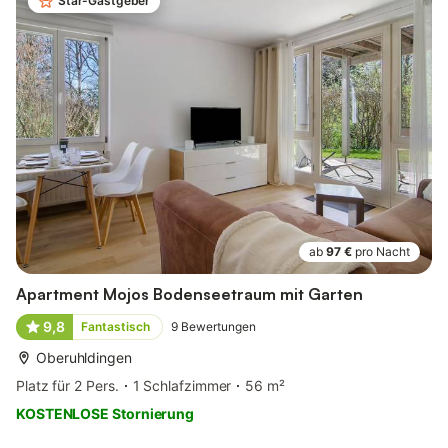
Star-Gastgeber
ab
97 €
pro Nacht
Apartment Mojos Bodenseetraum mit Garten
9,8
Fantastisch
9
Bewertungen
Oberuhldingen
Platz für 2 Pers.
1 Schlafzimmer
56 m²
KOSTENLOSE Stornierung