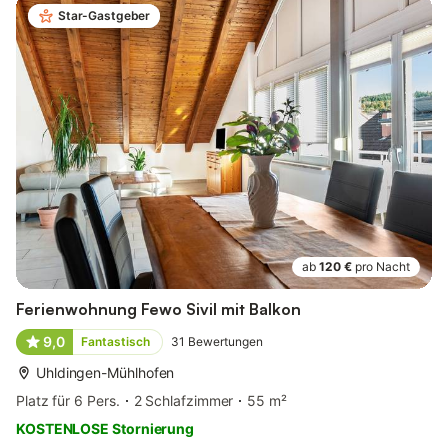
Star-Gastgeber
ab
120 €
pro Nacht
Ferienwohnung Fewo Sivil mit Balkon
9,0
Fantastisch
31
Bewertungen
Uhldingen-Mühlhofen
Platz für 6 Pers.
2 Schlafzimmer
55 m²
KOSTENLOSE Stornierung