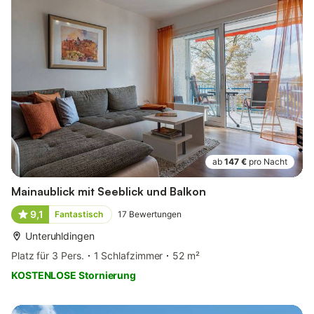
ab
147 €
pro Nacht
Mainaublick mit Seeblick und Balkon
9,1
Fantastisch
17
Bewertungen
Unteruhldingen
Platz für 3 Pers.
1 Schlafzimmer
52 m²
KOSTENLOSE Stornierung