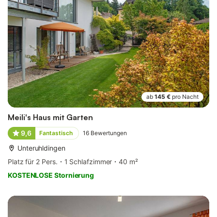
ab
145 €
pro Nacht
Meili's Haus mit Garten
9,6
Fantastisch
16
Bewertungen
Unteruhldingen
Platz für 2 Pers.
1 Schlafzimmer
40 m²
KOSTENLOSE Stornierung