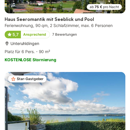
ab
75 €
pro Nacht
Haus Seeromantik mit Seeblick und Pool
Ferienwohnung, 90 qm, 2 Schlafzimmer, max. 6 Personen
5,7
Ansprechend
7
Bewertungen
Unteruhldingen
Platz für 6 Pers.
90 m²
KOSTENLOSE Stornierung
Star-Gastgeber