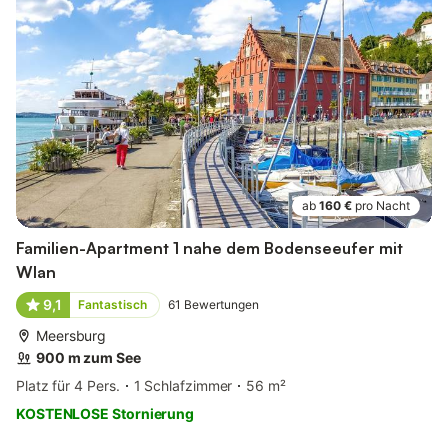
ab
160 €
pro Nacht
Familien-Apartment 1 nahe dem Bodenseeufer mit
Wlan
9,1
Fantastisch
61
Bewertungen
Meersburg
900 m zum See
Platz für 4 Pers.
1 Schlafzimmer
56 m²
KOSTENLOSE Stornierung