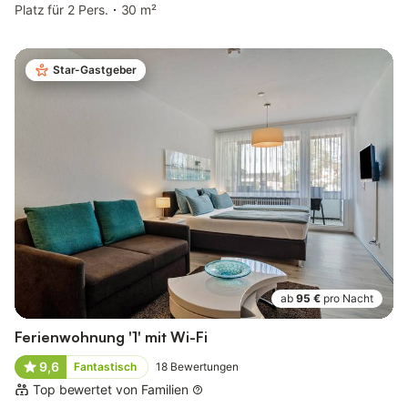
Platz für 2 Pers.
30 m²
Star-Gastgeber
ab
95 €
pro Nacht
Ferienwohnung '1' mit Wi-Fi
9,6
Fantastisch
18
Bewertungen
Top bewertet von Familien