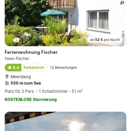
ab
52 €
pro Nacht
Ferienwohnung Fischer
Fewo Fischer
9,4
Fantastisch
13
Bewertungen
Meersburg
550 m zum See
Platz für 2 Pers.
1 Schlafzimmer
51 m²
KOSTENLOSE Stornierung