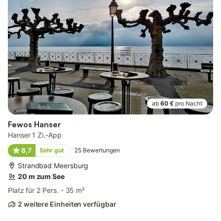
ab
60 €
pro Nacht
Fewos Hanser
Hanser 1 Zi.-App
8,7
Sehr gut
25
Bewertungen
Strandbad Meersburg
20 m zum See
Platz für 2 Pers.
35 m²
2 weitere Einheiten verfügbar