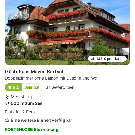
ab
135 €
pro Nacht
Gästehaus Mayer-Bartsch
Doppelzimmer ohne Balkon mit Dusche und Wc
8,5
Sehr gut
34
Bewertungen
Meersburg
500 m zum See
Platz für 2 Pers.
Eine weitere Einheit verfügbar
KOSTENLOSE Stornierung