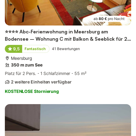
ab
80 €
pro Nacht
⭐⭐⭐⭐ Abc-Ferienwohnung in Meersburg am
Bodensee – Wohnung C mit Balkon & Seeblick für 2
Personen
9,5
Fantastisch
41
Bewertungen
Meersburg
350 m zum See
Platz für 2 Pers.
1 Schlafzimmer
55 m²
2 weitere Einheiten verfügbar
KOSTENLOSE Stornierung