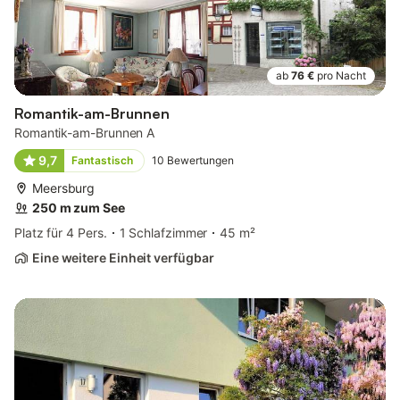
ab
76 €
pro Nacht
Romantik-am-Brunnen
Romantik-am-Brunnen A
9,7
Fantastisch
10
Bewertungen
Meersburg
250 m zum See
Platz für 4 Pers.
1 Schlafzimmer
45 m²
Eine weitere Einheit verfügbar