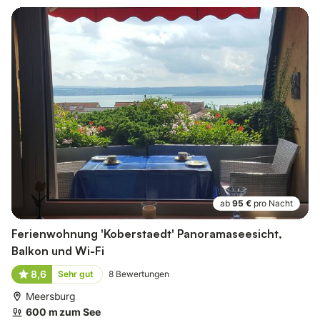
ab
95 €
pro Nacht
Ferienwohnung 'Koberstaedt' Panoramaseesicht,
Balkon und Wi-Fi
8,6
Sehr gut
8
Bewertungen
Meersburg
600 m zum See