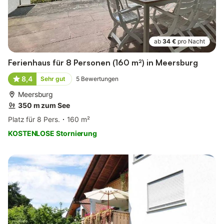
ab
34 €
pro Nacht
Ferienhaus für 8 Personen (160 m²) in Meersburg
8,4
Sehr gut
5
Bewertungen
Meersburg
350 m zum See
Platz für 8 Pers.
160 m²
KOSTENLOSE Stornierung