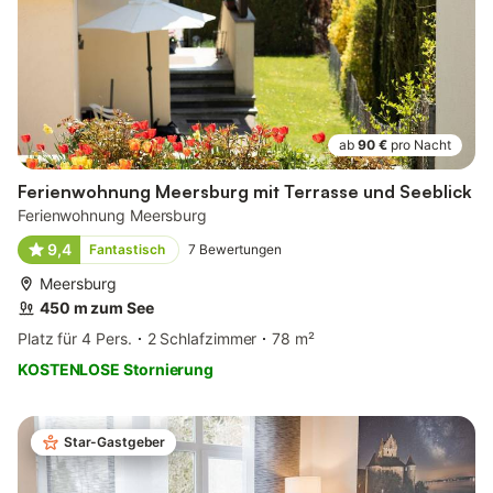
ab
90 €
pro Nacht
Ferienwohnung Meersburg mit Terrasse und Seeblick
Ferienwohnung Meersburg
9,4
Fantastisch
7
Bewertungen
Meersburg
450 m zum See
Platz für 4 Pers.
2 Schlafzimmer
78 m²
KOSTENLOSE Stornierung
Star-Gastgeber