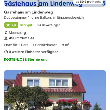
ab
60 €
pro Nacht
Gästehaus am Lindenweg
Doppelzimmer 1, ohne Balkon, im Eingangsbereich
8,4
Sehr gut
34
Bewertungen
Meersburg
450 m zum See
Platz für 2 Pers.
1 Schlafzimmer
18 m²
9 weitere Einheiten verfügbar
KOSTENLOSE Stornierung