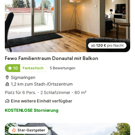
ab
120 €
pro Nacht
Fewo Familientraum Donautal mit Balkon
10
Fantastisch
5
Bewertungen
Sigmaringen
1,2 km zum Stadt-/Ortszentrum
Platz für 6 Pers.
2 Schlafzimmer
80 m²
Eine weitere Einheit verfügbar
KOSTENLOSE Stornierung
Star-Gastgeber