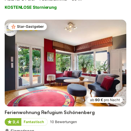
KOSTENLOSE Stornierung
Star-Gastgeber
ab
90 €
pro Nacht
Ferienwohnung Refugium Schönenberg
9,4
Fantastisch
10
Bewertungen
Sigmaringen